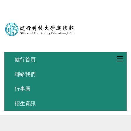
跳
到
主
要
內
容
區
健行首頁
聯絡我們
行事曆
招生資訊