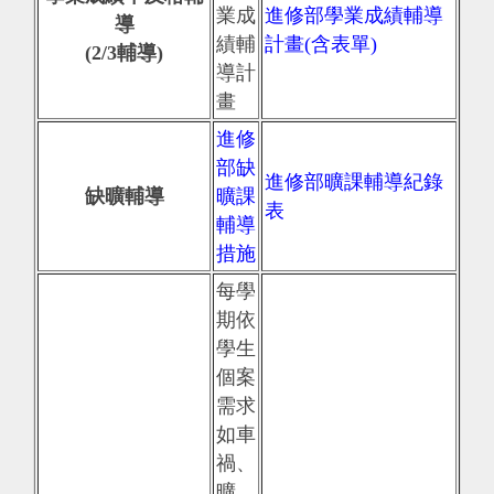
業成
進修部學業成績輔導
導
績輔
計畫(含表單)
(2/3輔導)
導計
畫
進修
部缺
進修部曠課輔導紀錄
缺曠輔導
曠課
表
輔導
措施
每學
期依
學生
個案
需求
如車
禍、
曠