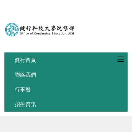
跳
到
主
要
內
容
區
健行首頁
聯絡我們
行事曆
招生資訊