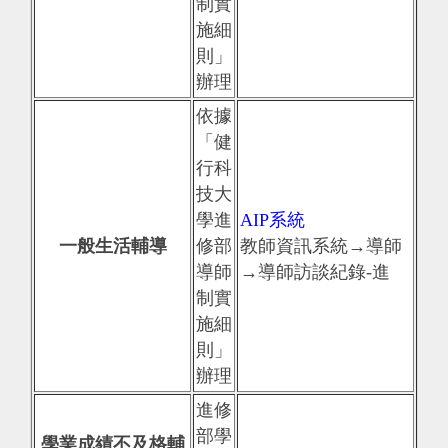
制實
施細
則」
辦理
依據
「健
行科
技大
學進
AIP系統
一般生活輔導
修部
教師資訊系統→導師
導師
→導師訪談紀錄-進
制實
施細
則」
辦理
進修
部學
學業成績不及格輔