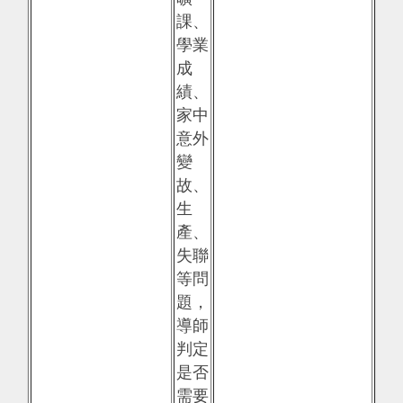
課、
學業
成
績、
家中
意外
變
故、
生
產、
失聯
等問
題，
導師
判定
是否
需要