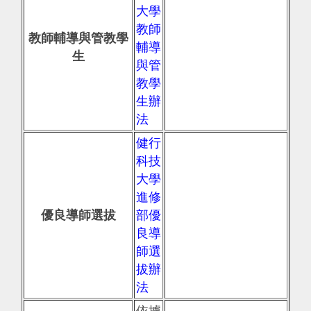
大學
教師
教師輔導與管教學
輔導
生
與管
教學
生辦
法
健行
科技
大學
進修
優良導師選拔
部優
良導
師選
拔辦
法
依據