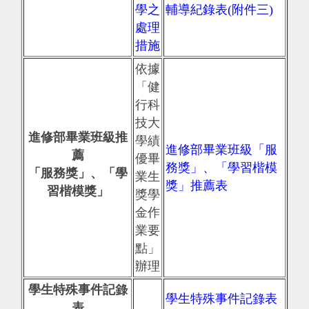
學之
輔導紀錄表(附件三)
處理
措施
依據
「健
行科
技大
進修部畢業班級推
學績
進修部畢業班級「服
薦
優畢
務獎」、「學習楷模
「服務獎」、「學
業生
獎」推薦表
習楷模獎」
獎學
金作
業要
點」
辦理
學生特殊事件記錄
學生特殊事件記錄表
表