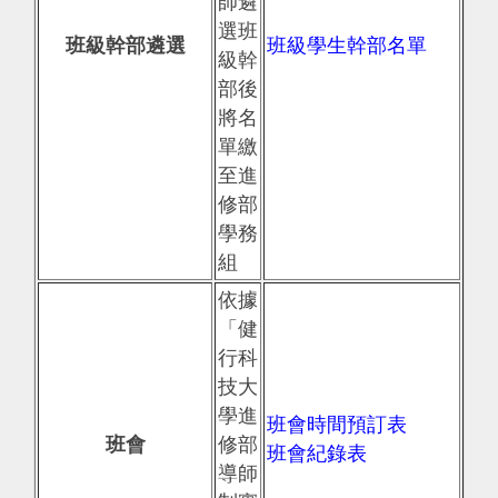
師遴
選班
班級幹部遴選
班級學生幹部名單
級幹
部後
將名
單繳
至進
修部
學務
組
依據
「健
行科
技大
學進
班會時間預訂表
班會
修部
班會紀錄表
導師