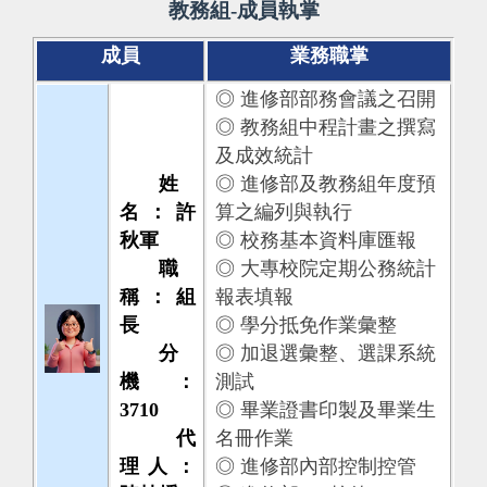
教務組-成員執掌
成員
業務職掌
◎ 進修部部務會議之召開
◎ 教務組中程計畫之撰寫
及成效統計
姓
◎ 進修部及教務組年度預
名：許
算之編列與執行
秋軍
◎ 校務基本資料庫匯報
職
◎ 大專校院定期公務統計
稱：組
報表填報
長
◎ 學分抵免作業彙整
分
◎ 加退選彙整、選課系統
機：
測試
3710
◎ 畢業證書印製及畢業生
代
名冊作業
理人：
◎ 進修部內部控制控管