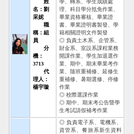
姓
學、轉系、學生成績處
名：劉
理、科目學分抵免作業、
采妮
畢業資格審核、畢業證
職
書、畢業證明書製發、學
稱：組
籍相關證明文件製發
員
◎ 負責土木系、企管系、
分
財金系、室設系課程業務
機：
開課作業、學生加退選作
3713
業、期中、期末畢業考作
代
業、隨班重補修、延修生
理人：
重補修、暑期選修、停修
楊宇璇
作業
◎ 校際選課作業
◎ 期中、期末考公告暨學
生考試請假補考作業
◎ 負責電子系、電機系、
資管系、餐旅系新生資料