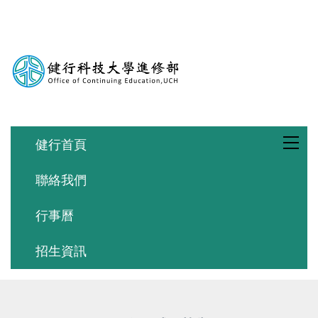
跳
到
主
要
內
容
區
健行首頁
聯絡我們
行事曆
招生資訊