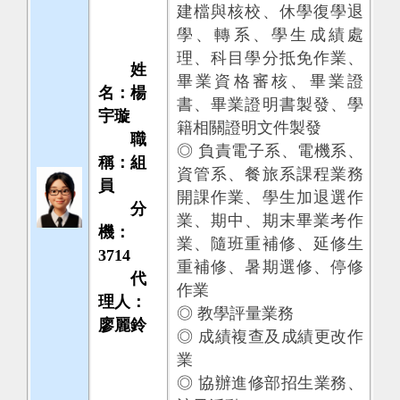
建檔與核校、休學復學退
學、轉系、學生成績處
理、科目學分抵免作業、
姓
畢業資格審核、畢業證
名：楊
書、畢業證明書製發、學
宇璇
籍相關證明文件製發
職
◎ 負責電子系、電機系、
稱：組
資管系、餐旅系課程業務
員
開課作業、學生加退選作
分
業、期中、期末畢業考作
機：
業、隨班重補修、延修生
3714
重補修、暑期選修、停修
代
作業
理人：
◎ 教學評量業務
廖麗鈴
◎ 成績複查及成績更改作
業
◎ 協辦進修部招生業務、