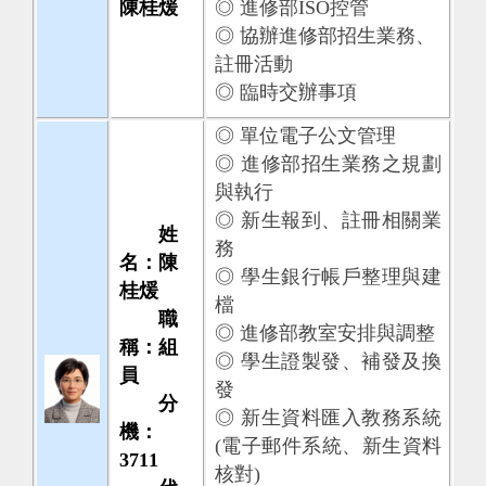
陳桂煖
◎ 進修部ISO控管
◎ 協辦進修部招生業務、
註冊活動
◎ 臨時交辦事項
◎ 單位電子公文管理
◎ 進修部招生業務之規劃
與執行
◎ 新生報到、註冊相關業
姓
務
名：陳
◎ 學生銀行帳戶整理與建
桂煖
檔
職
◎ 進修部教室安排與調整
稱：組
◎ 學生證製發、補發及換
員
發
分
◎ 新生資料匯入教務系統
機：
(電子郵件系統、新生資料
3711
核對)