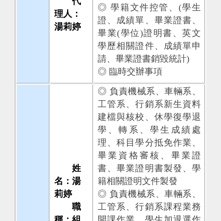
代
◎ 學籍文件控管、(學生
理人：
證、成績單、畢業證書、
湯莉婷
畢業(學位)證明書、英文
學歷相關證件、成績單申
請、畢業證書銷毀統計)
◎ 臨時交辦事項
◎ 負責機械系、車輛系、
工管系、行銷系新生資料
建檔與核校、休學復學退
學、轉系、學生成績處
理、科目學分抵免作業、
畢業資格審核、畢業證
姓
書、畢業證明書製發、學
名：湯
籍相關證明文件製發
莉婷
◎ 負責機械系、車輛系、
職
工管系、行銷系課程業務
稱：組
開課作業、學生加退選作