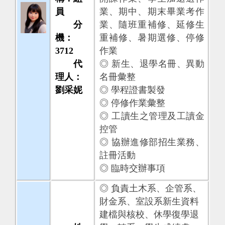
員
業、期中、期末畢業考作
分
業、隨班重補修、延修生
機：
重補修、暑期選修、停修
3712
作業
代
◎ 新生、退學名冊、異動
理人：
名冊彙整
劉采妮
◎ 學程證書製發
◎ 停修作業彙整
◎ 工讀生之管理及工讀金
控管
◎ 協辦進修部招生業務、
註冊活動
◎ 臨時交辦事項
◎ 負責土木系、企管系、
財金系、室設系新生資料
建檔與核校、休學復學退