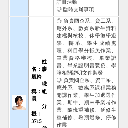
註冊活動
◎ 臨時交辦事項
◎ 負責國企系、資工系、
應外系、數媒系新生資料
建檔與核校、休學復學退
學、轉系、學生成績處
理、科目學分抵免作業、
畢業資格審核、畢業證
姓
書、畢業證明書製發、學
名：廖
籍相關證明文件製發
麗鈴
◎ 負責國企系、資工系、
職
應外系、數媒系課程業務
稱：組
開課作業、學生加退選作
員
業、期中、期末畢業考作
分
業、隨班重補修、延修生
機：
重補修、暑期選修、停修
3715
作業