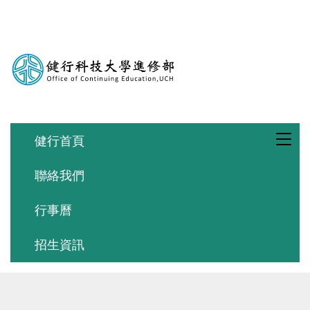
跳
到
主
要
內
容
區
健行首頁
聯絡我們
行事曆
招生資訊