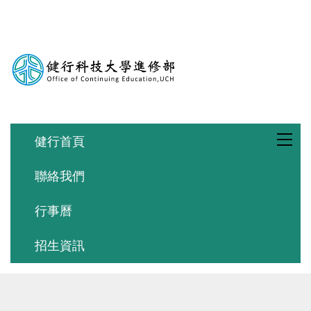
跳
到
主
要
內
容
區
健行首頁
聯絡我們
行事曆
招生資訊