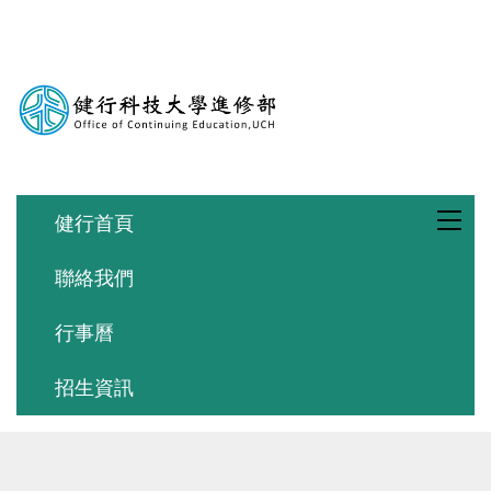
跳
到
主
要
內
容
區
健行首頁
聯絡我們
行事曆
招生資訊