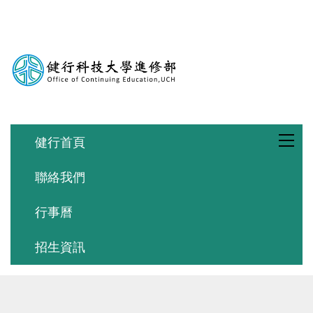
跳
到
主
要
內
容
區
健行首頁
聯絡我們
行事曆
招生資訊