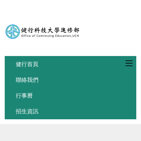
跳
到
主
要
內
容
區
健行首頁
聯絡我們
行事曆
招生資訊